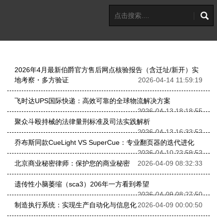
2026年4月最新伯爵官方售后网点核验报告（含迁址/新开）实
地考察・多方验证
2026-04-14 11:59:19
飞时达UPS国际快递：高效可靠的全球物流解决方案
2026-04-13 18:18:55
聚众斗殴持械的法律量刑标准及司法实践解析
2026-04-13 16:33:52
乔布斯同款CueLight VS SuperCue：专业翻页器的迭代进化
2026-04-10 22:59:52
北京商业秘密律师：保护您的商业秘密
2026-04-09 08:32:33
遗传性小脑萎缩（sca3）206年一方看到希望
2026-04-09 08:27:50
制造执行系统：实现生产自动化与信息化
2026-04-09 00:00:50