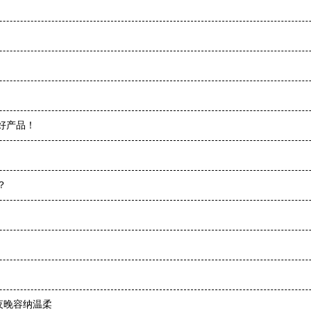
好产品！
？
夜晚容纳温柔