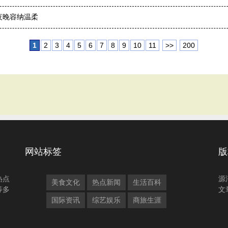
夜晚容纳温柔
1
2
3
4
5
6
7
8
9
10
11
>>
200
网站标签
版
热点
源
美食文化
热点新闻
生活百科
等多
文
国际资讯
综艺娱乐
商旅生涯