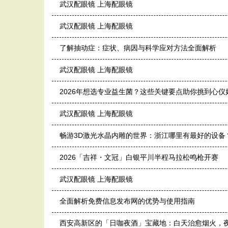
武汉配眼镜 上海配眼镜
武汉配眼镜 上海配眼镜
了解抽动症：症状、病因与科学应对方法全面解析
武汉配眼镜 上海配眼镜
2026年想选专业益生菌？这些关键要点助你挑到心仪
武汉配眼镜 上海配眼镜
畅游3D激光水晶内雕的世界：浙江哪里有最好的设备
2026「吉祥・文冠」白银平川半程马拉松鸣枪开赛
武汉配眼镜 上海配眼镜
全面解析免费信息发布网的优势与使用指南
西安高新区的「日咖夜酒」宝藏地：白天治愈烟火，