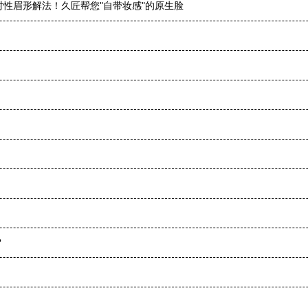
性眉形解法！久匠帮您"自带妆感"的原生脸
？