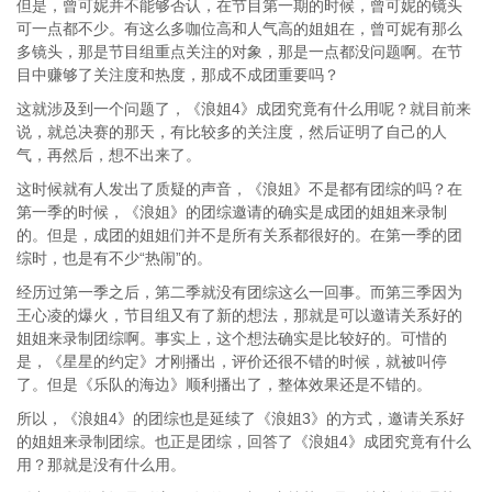
但是，曾可妮并不能够否认，在节目第一期的时候，曾可妮的镜头
可一点都不少。有这么多咖位高和人气高的姐姐在，曾可妮有那么
多镜头，那是节目组重点关注的对象，那是一点都没问题啊。在节
目中赚够了关注度和热度，那成不成团重要吗？
这就涉及到一个问题了，《浪姐4》成团究竟有什么用呢？就目前来
说，就总决赛的那天，有比较多的关注度，然后证明了自己的人
气，再然后，想不出来了。
这时候就有人发出了质疑的声音，《浪姐》不是都有团综的吗？在
第一季的时候，《浪姐》的团综邀请的确实是成团的姐姐来录制
的。但是，成团的姐姐们并不是所有关系都很好的。在第一季的团
综时，也是有不少“热闹”的。
经历过第一季之后，第二季就没有团综这么一回事。而第三季因为
王心凌的爆火，节目组又有了新的想法，那就是可以邀请关系好的
姐姐来录制团综啊。事实上，这个想法确实是比较好的。可惜的
是，《星星的约定》才刚播出，评价还很不错的时候，就被叫停
了。但是《乐队的海边》顺利播出了，整体效果还是不错的。
所以，《浪姐4》的团综也是延续了《浪姐3》的方式，邀请关系好
的姐姐来录制团综。也正是团综，回答了《浪姐4》成团究竟有什么
用？那就是没有什么用。