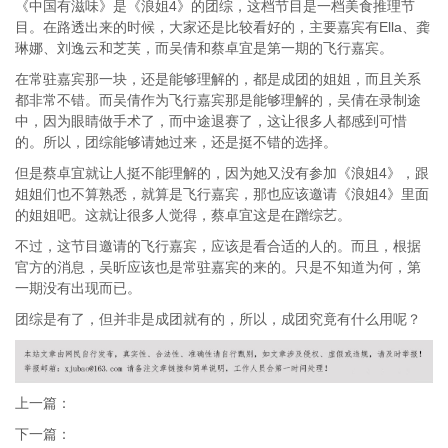
《中国有滋味》是《浪姐4》的团综，这档节目是一档美食推理节
目。在路透出来的时候，大家还是比较看好的，主要嘉宾有Ella、龚
琳娜、刘逸云和芝芙，而吴倩和蔡卓宜是第一期的飞行嘉宾。
在常驻嘉宾那一块，还是能够理解的，都是成团的姐姐，而且关系
都非常不错。而吴倩作为飞行嘉宾那是能够理解的，吴倩在录制途
中，因为眼睛做手术了，而中途退赛了，这让很多人都感到可惜
的。所以，团综能够请她过来，还是挺不错的选择。
但是蔡卓宜就让人挺不能理解的，因为她又没有参加《浪姐4》，跟
姐姐们也不算熟悉，就算是飞行嘉宾，那也应该邀请《浪姐4》里面
的姐姐吧。这就让很多人觉得，蔡卓宜这是在蹭综艺。
不过，这节目邀请的飞行嘉宾，应该是看合适的人的。而且，根据
官方的消息，吴昕应该也是常驻嘉宾的来的。只是不知道为何，第
一期没有出现而已。
团综是有了，但并非是成团就有的，所以，成团究竟有什么用呢？
上一篇：
下一篇：